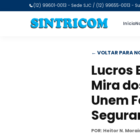
(12) 99601-0013 - Sede SJC / (12) 99655-0013 - Su
Início
No
← VOLTAR PARA N
Lucros 
Mira do
Unem Fo
Segura
POR: Heitor N. Morai