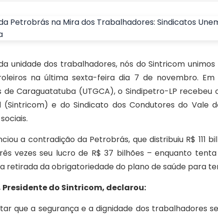
 unidade dos trabalhadores, nós do Sintricom unimos
roleiros na última sexta-feira dia 7 de novembro. Em
de Caraguatatuba (UTGCA), o Sindipetro-LP recebeu o
l (Sintricom) e do Sindicato dos Condutores do Vale 
ociais.
iou a contradição da Petrobrás, que distribuiu R$ 111 b
ês vezes seu lucro de R$ 37 bilhões – enquanto tenta r
 retirada da obrigatoriedade do plano de saúde para ter
 Presidente do Sintricom, declarou:
ar que a segurança e a dignidade dos trabalhadores 