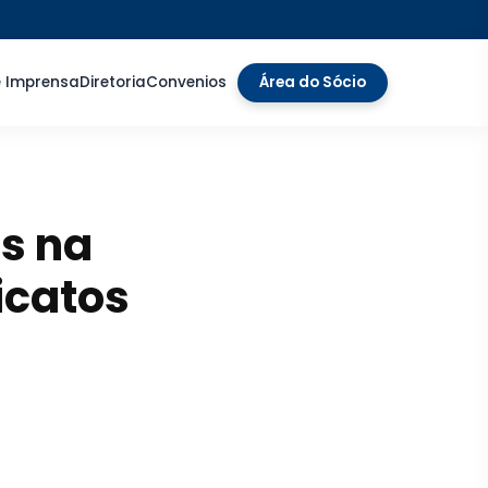
e Imprensa
Diretoria
Convenios
Área do Sócio
ás na
icatos