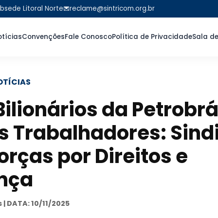
bsede Litoral Norte
reclame@sintricom.org.br
tícias
Convenções
Fale Conosco
Política de Privacidade
Sala d
OTÍCIAS
Bilionários da Petrobr
s Trabalhadores: Sind
rças por Direitos e
nça
s | DATA: 10/11/2025